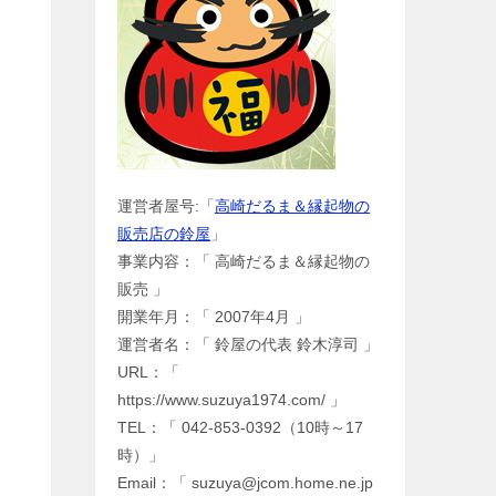
運営者屋号:「
高崎だるま＆縁起物の
販売店の鈴屋
」
事業内容：「 高崎だるま＆縁起物の
販売 」
開業年月：「 2007年4月 」
運営者名：「 鈴屋の代表 鈴木淳司 」
URL：「
https://www.suzuya1974.com/ 」
TEL：「 042-853-0392（10時～17
時）」
Email：「 suzuya@jcom.home.ne.jp