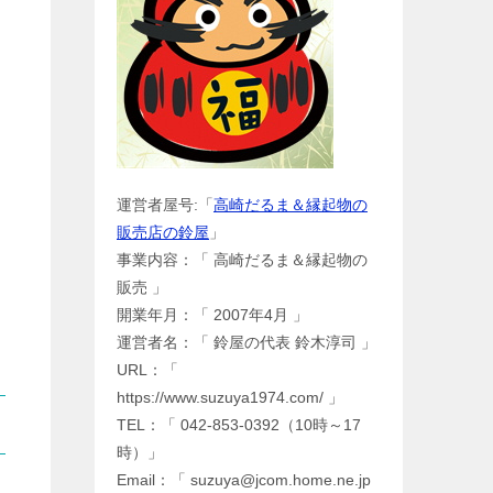
運営者屋号:「
高崎だるま＆縁起物の
販売店の鈴屋
」
事業内容：「 高崎だるま＆縁起物の
販売 」
開業年月：「 2007年4月 」
運営者名：「 鈴屋の代表 鈴木淳司 」
URL：「
https://www.suzuya1974.com/ 」
TEL：「 042-853-0392（10時～17
時）」
Email：「 suzuya@jcom.home.ne.jp